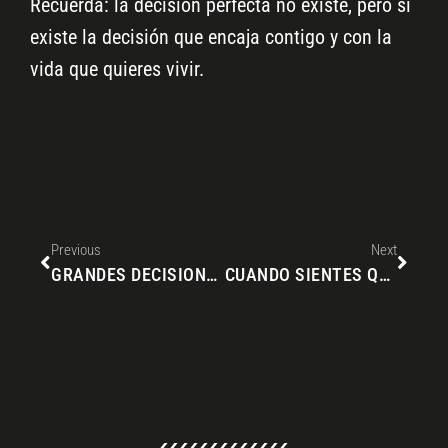
Recuerda: la decisión perfecta no existe, pero sí
existe la decisión que encaja contigo y con la
vida que quieres vivir.
Previous
Next
GRANDES DECISIONES, GRANDES DUDAS: POR QUÉ EL COACHING PUEDE SER TU MEJOR ALIADO
CUANDO SIENTES QUE HAS PERDIDO EL RUMBO: CÓMO RECONOCER UN BLOQUEO EXISTENCIAL