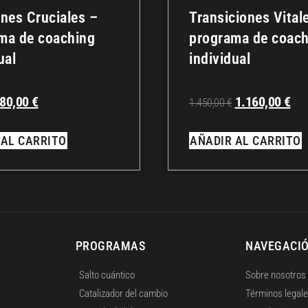
ones Cruciales –
Transiciones Vital
ma de coaching
programa de coach
ual
individual
80,00
€
1.160,00
€
1.450,00
€
 AL CARRITO
AÑADIR AL CARRITO
PROGRAMAS
NAVEGACI
Salto cuántico
Sobre nosotros
Catalizador del cambio
Términos legal