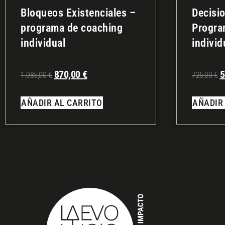
Bloqueos Existenciales –
Decisi
programa de coaching
Progra
individual
individ
870,00
€
5
1.085,00
€
725,00
€
AÑADIR AL CARRITO
AÑADIR