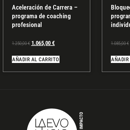
Aceleración de Carrera –
Bloque
programa de coaching
progra
profesional
individ
1.065,00
€
1.250,00
€
1.085,00
€
AÑADIR AL CARRITO
AÑADIR