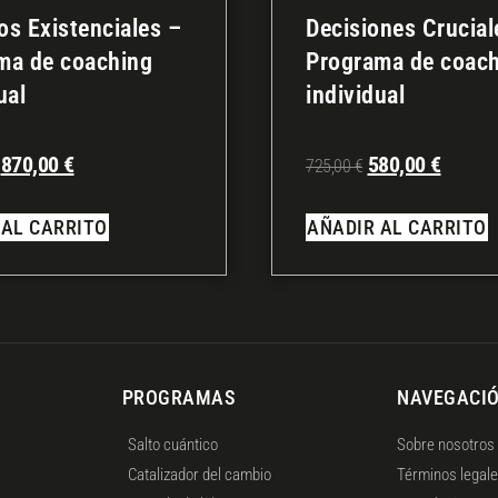
os Existenciales –
Decisiones Crucial
ma de coaching
Programa de coac
ual
individual
870,00
€
580,00
€
725,00
€
 AL CARRITO
AÑADIR AL CARRITO
PROGRAMAS
NAVEGACI
Salto cuántico
Sobre nosotros
Catalizador del cambio
Términos legal