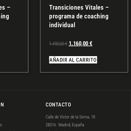
es –
Transiciones Vitales –
hing
programa de coaching
individual
1.160,00
€
1.450,00
€
AÑADIR AL CARRITO
ÓN
CONTACTO
Calle de Víctor de la Serna, 18
es
28016 · Madrid, España